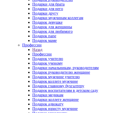
Подарки для брата
Подарки для него
Подарки другу
Подарки мужчинам коллегам
Подарок девушке
Подарок для женщины
Подарок для любимого
Подарок папе
Подарок маме
Профессии
Назад
Профессии
Подарок учителю
Подарок ученому
Подарки начальникам, руководителям
Подарок руководителю женщине
Подарок мужчине учителю
Подарок коллеге мужчине
Подарок главному бухгалтеру
Подарок воспитателям в детском саду
Подарки медикам
Подарки коллеге женщине
Подарок адвокату
Подарок юристу мужчине