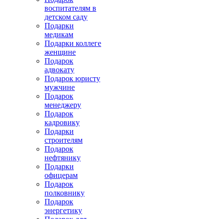
воспитателям в
детском саду
Подарки
медикам
Подарки коллеге
женщине
Подарок
адвокату
Подарок юристу
мужчине
Подарок
менеджеру
Подарок
кадровику
Подарки
строителям
Подарок
нефтянику
Подарки
офицерам
Подарок
полковнику
Подарок
энергетику