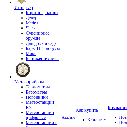
Интерьер
Картины, панно
Декор
Мебель
Часы
Сувенирное
оружие
Для дома и сада
Бары НЕ глобусы
Море
Бытовая техника
Метеоприборы
Термометры
Барометры
Погодники
Метеостанции
RST
Компани
Как купить
Метеостанции
Акции
Нов
цифровые
Клиентам
Пол
Метеостанции с