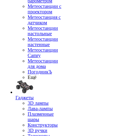
барометром
Метеостанции с
проектором
Метеостанция с
датчиком
Метеостанции
настольные
Метеостанции
настенные
Метеостанции
Camry
Метеостанции
для дома
ПогодникЪ
Ещё
Гаджеты
3D лампы
Лава-лампы
Плазменные
шары
Конструкторы
3D ручки
Телескопы