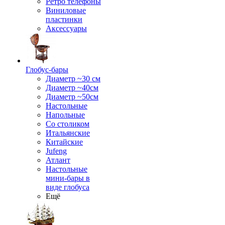
Ретро телефоны
Виниловые
пластинки
Аксессуары
Глобус-бары
Диаметр ~30 см
Диаметр ~40см
Диаметр ~50см
Настольные
Напольные
Со столиком
Итальянские
Китайские
Jufeng
Атлант
Настольные
мини-бары в
виде глобуса
Ещё