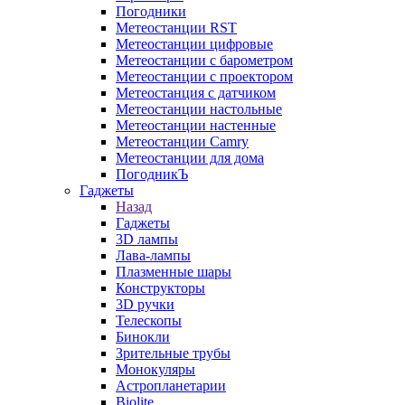
Погодники
Метеостанции RST
Метеостанции цифровые
Метеостанции с барометром
Метеостанции с проектором
Метеостанция с датчиком
Метеостанции настольные
Метеостанции настенные
Метеостанции Camry
Метеостанции для дома
ПогодникЪ
Гаджеты
Назад
Гаджеты
3D лампы
Лава-лампы
Плазменные шары
Конструкторы
3D ручки
Телескопы
Бинокли
Зрительные трубы
Монокуляры
Астропланетарии
Biolite