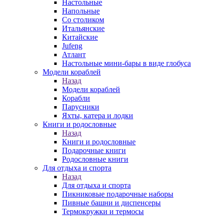
Настольные
Напольные
Со столиком
Итальянские
Китайские
Jufeng
Атлант
Настольные мини-бары в виде глобуса
Модели кораблей
Назад
Модели кораблей
Корабли
Парусники
Яхты, катера и лодки
Книги и родословные
Назад
Книги и родословные
Подарочные книги
Родословные книги
Для отдыха и спорта
Назад
Для отдыха и спорта
Пикниковые подарочные наборы
Пивные башни и диспенсеры
Термокружки и термосы