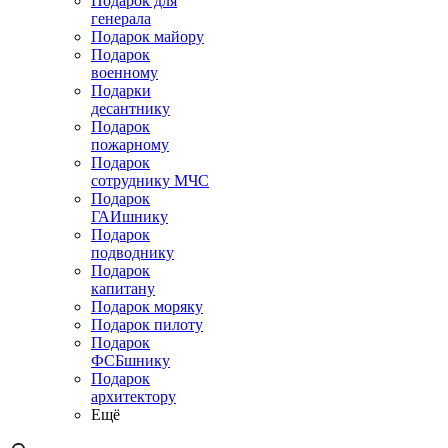
Подарок для
генерала
Подарок майору
Подарок
военному
Подарки
десантнику
Подарок
пожарному
Подарок
сотруднику МЧС
Подарок
ГАИшнику
Подарок
подводнику
Подарок
капитану
Подарок моряку
Подарок пилоту
Подарок
ФСБшнику
Подарок
архитектору
Ещё