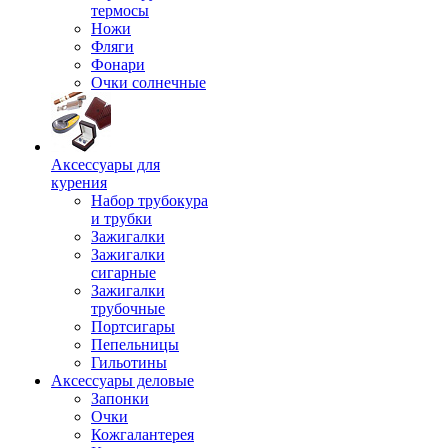
термосы
Ножи
Фляги
Фонари
Очки солнечные
Аксессуары для
курения
Набор трубокура
и трубки
Зажигалки
Зажигалки
сигарные
Зажигалки
трубочные
Портсигары
Пепельницы
Гильотины
Аксессуары деловые
Запонки
Очки
Кожгалантерея