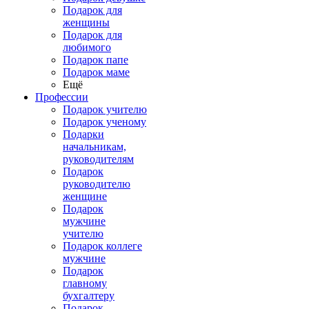
Подарок для
женщины
Подарок для
любимого
Подарок папе
Подарок маме
Ещё
Профессии
Подарок учителю
Подарок ученому
Подарки
начальникам,
руководителям
Подарок
руководителю
женщине
Подарок
мужчине
учителю
Подарок коллеге
мужчине
Подарок
главному
бухгалтеру
Подарок