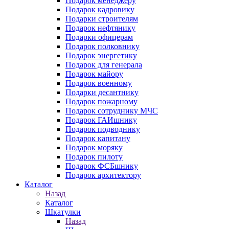
Подарок менеджеру
Подарок кадровику
Подарки строителям
Подарок нефтянику
Подарки офицерам
Подарок полковнику
Подарок энергетику
Подарок для генерала
Подарок майору
Подарок военному
Подарки десантнику
Подарок пожарному
Подарок сотруднику МЧС
Подарок ГАИшнику
Подарок подводнику
Подарок капитану
Подарок моряку
Подарок пилоту
Подарок ФСБшнику
Подарок архитектору
Каталог
Назад
Каталог
Шкатулки
Назад