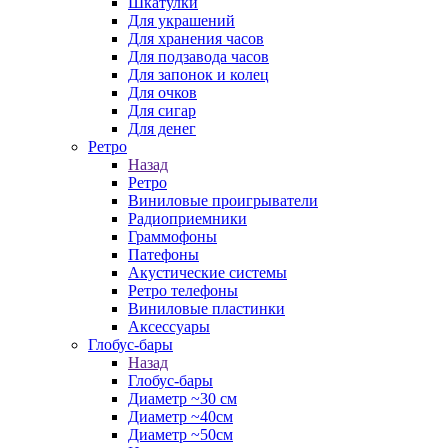
Шкатулки
Для украшений
Для хранения часов
Для подзавода часов
Для запонок и колец
Для очков
Для сигар
Для денег
Ретро
Назад
Ретро
Виниловые проигрыватели
Радиоприемники
Граммофоны
Патефоны
Акустические системы
Ретро телефоны
Виниловые пластинки
Аксессуары
Глобус-бары
Назад
Глобус-бары
Диаметр ~30 см
Диаметр ~40см
Диаметр ~50см