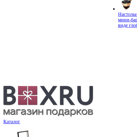
Настоль
мини-ба
виде гло
Каталог