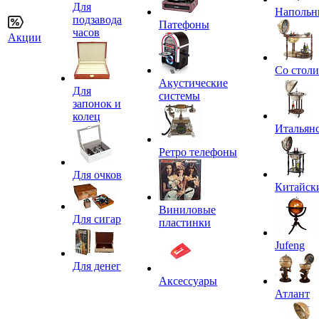
Для
Напольн
подзавода
Патефоны
часов
Акции
Со стол
Акустические
Для
системы
запонок и
колец
Итальян
Ретро телефоны
Для очков
Китайск
Виниловые
Для сигар
пластинки
Jufeng
Для денег
Аксессуары
Атлант