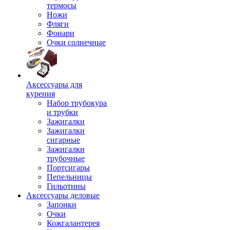
термосы
Ножи
Фляги
Фонари
Очки солнечные
Аксессуары для
курения
Набор трубокура
и трубки
Зажигалки
Зажигалки
сигарные
Зажигалки
трубочные
Портсигары
Пепельницы
Гильотины
Аксессуары деловые
Запонки
Очки
Кожгалантерея