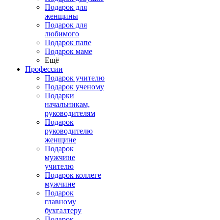
Подарок для
женщины
Подарок для
любимого
Подарок папе
Подарок маме
Ещё
Профессии
Подарок учителю
Подарок ученому
Подарки
начальникам,
руководителям
Подарок
руководителю
женщине
Подарок
мужчине
учителю
Подарок коллеге
мужчине
Подарок
главному
бухгалтеру
Подарок