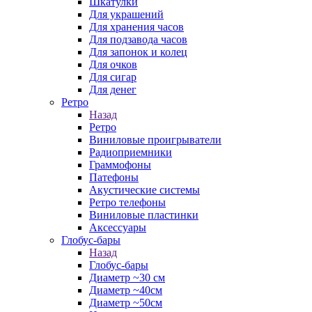
Шкатулки
Для украшений
Для хранения часов
Для подзавода часов
Для запонок и колец
Для очков
Для сигар
Для денег
Ретро
Назад
Ретро
Виниловые проигрыватели
Радиоприемники
Граммофоны
Патефоны
Акустические системы
Ретро телефоны
Виниловые пластинки
Аксессуары
Глобус-бары
Назад
Глобус-бары
Диаметр ~30 см
Диаметр ~40см
Диаметр ~50см