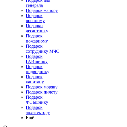
Подарок для
генерала
Подарок майору
Подарок
военному
Подарки
десантнику
Подарок
пожарному
Подарок
сотруднику МЧС
Подарок
ГАИшнику
Подарок
подводнику
Подарок
капитану
Подарок моряку
Подарок пилоту
Подарок
ФСБшнику
Подарок
архитектору
Ещё