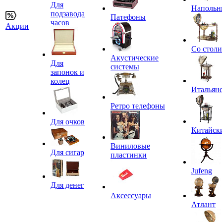
Для
Напольн
подзавода
Патефоны
часов
Акции
Со стол
Акустические
Для
системы
запонок и
колец
Итальян
Ретро телефоны
Для очков
Китайск
Виниловые
Для сигар
пластинки
Jufeng
Для денег
Аксессуары
Атлант