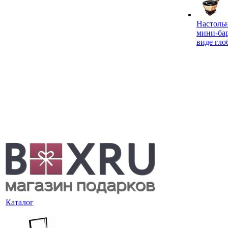
Настоль
мини-ба
виде гло
Каталог