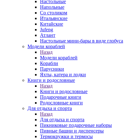
Настольные
Напольные
Со столиком
Итальянские
Китайские
Jufeng
Атлант
Настольные мини-бары в виде глобуса
Модели кораблей
Назад
Модели кораблей
Корабли
Парусники
Яхты, катера и лодки
Книги и родословные
Назад
Книги и родословные
Подарочные книги
Родословные книги
Для отдыха и спорта
Назад
Для отдыха и спорта
Пикниковые подарочные наборы
Пивные башни и диспенсеры
Термокружки и термосы