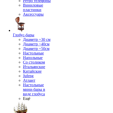
Ретро телефоны
Виниловые
пластинки
Аксессуары
Глобус-бары
Диаметр ~30 см
Диаметр ~40см
Диаметр ~50см
Настольные
Напольные
Со столиком
Итальянские
Китайские
Jufeng
Атлант
Настольные
мини-бары в
виде глобуса
Ещё