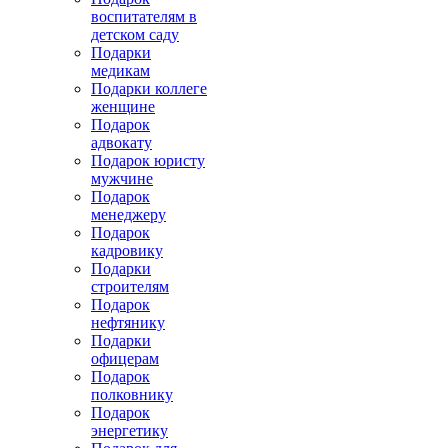
воспитателям в
детском саду
Подарки
медикам
Подарки коллеге
женщине
Подарок
адвокату
Подарок юристу
мужчине
Подарок
менеджеру
Подарок
кадровику
Подарки
строителям
Подарок
нефтянику
Подарки
офицерам
Подарок
полковнику
Подарок
энергетику