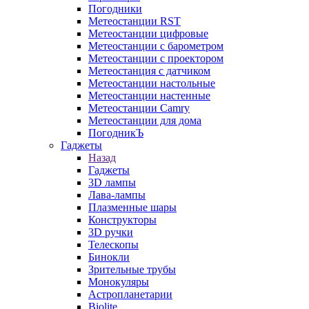
Погодники
Метеостанции RST
Метеостанции цифровые
Метеостанции с барометром
Метеостанции с проектором
Метеостанция с датчиком
Метеостанции настольные
Метеостанции настенные
Метеостанции Camry
Метеостанции для дома
ПогодникЪ
Гаджеты
Назад
Гаджеты
3D лампы
Лава-лампы
Плазменные шары
Конструкторы
3D ручки
Телескопы
Бинокли
Зрительные трубы
Монокуляры
Астропланетарии
Biolite