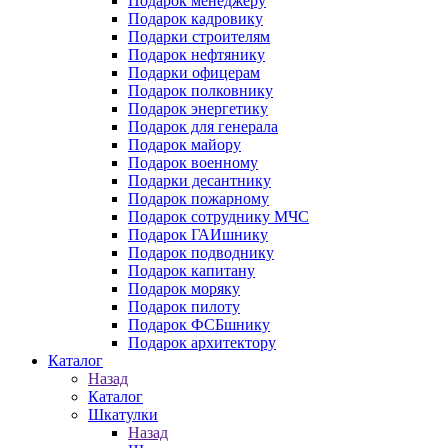
Подарок менеджеру
Подарок кадровику
Подарки строителям
Подарок нефтянику
Подарки офицерам
Подарок полковнику
Подарок энергетику
Подарок для генерала
Подарок майору
Подарок военному
Подарки десантнику
Подарок пожарному
Подарок сотруднику МЧС
Подарок ГАИшнику
Подарок подводнику
Подарок капитану
Подарок моряку
Подарок пилоту
Подарок ФСБшнику
Подарок архитектору
Каталог
Назад
Каталог
Шкатулки
Назад