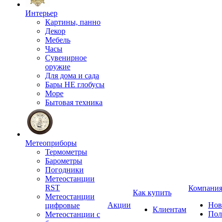
Интерьер
Картины, панно
Декор
Мебель
Часы
Сувенирное
оружие
Для дома и сада
Бары НЕ глобусы
Море
Бытовая техника
Метеоприборы
Термометры
Барометры
Погодники
Метеостанции
RST
Компани
Как купить
Метеостанции
Акции
Нов
цифровые
Клиентам
Пол
Метеостанции с