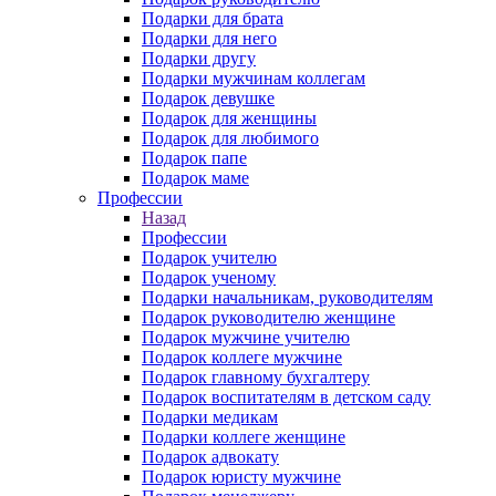
Подарки для брата
Подарки для него
Подарки другу
Подарки мужчинам коллегам
Подарок девушке
Подарок для женщины
Подарок для любимого
Подарок папе
Подарок маме
Профессии
Назад
Профессии
Подарок учителю
Подарок ученому
Подарки начальникам, руководителям
Подарок руководителю женщине
Подарок мужчине учителю
Подарок коллеге мужчине
Подарок главному бухгалтеру
Подарок воспитателям в детском саду
Подарки медикам
Подарки коллеге женщине
Подарок адвокату
Подарок юристу мужчине