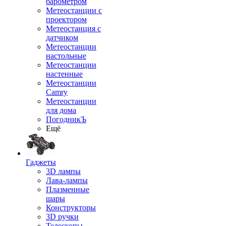
барометром
Метеостанции с
проектором
Метеостанция с
датчиком
Метеостанции
настольные
Метеостанции
настенные
Метеостанции
Camry
Метеостанции
для дома
ПогодникЪ
Ещё
Гаджеты
3D лампы
Лава-лампы
Плазменные
шары
Конструкторы
3D ручки
Телескопы