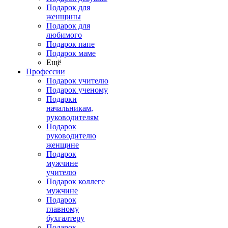
Подарок для
женщины
Подарок для
любимого
Подарок папе
Подарок маме
Ещё
Профессии
Подарок учителю
Подарок ученому
Подарки
начальникам,
руководителям
Подарок
руководителю
женщине
Подарок
мужчине
учителю
Подарок коллеге
мужчине
Подарок
главному
бухгалтеру
Подарок