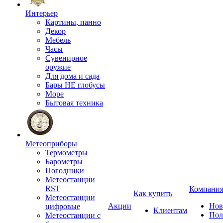
Интерьер
Картины, панно
Декор
Мебель
Часы
Сувенирное
оружие
Для дома и сада
Бары НЕ глобусы
Море
Бытовая техника
Метеоприборы
Термометры
Барометры
Погодники
Метеостанции
RST
Компани
Как купить
Метеостанции
Акции
Нов
цифровые
Клиентам
Пол
Метеостанции с