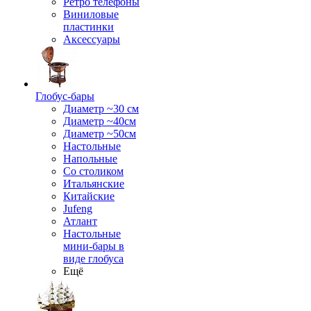
Ретро телефоны
Виниловые
пластинки
Аксессуары
Глобус-бары
Диаметр ~30 см
Диаметр ~40см
Диаметр ~50см
Настольные
Напольные
Со столиком
Итальянские
Китайские
Jufeng
Атлант
Настольные
мини-бары в
виде глобуса
Ещё