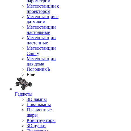
барометром
Метеостанции с
проектором
Метеостанция с
датчиком
Метеостанции
настольные
Метеостанции
настенные
Метеостанции
Camry
Метеостанции
для дома
ПогодникЪ
Ещё
Гаджеты
3D лампы
Лава-лампы
Плазменные
шары
Конструкторы
3D ручки
Телескопы