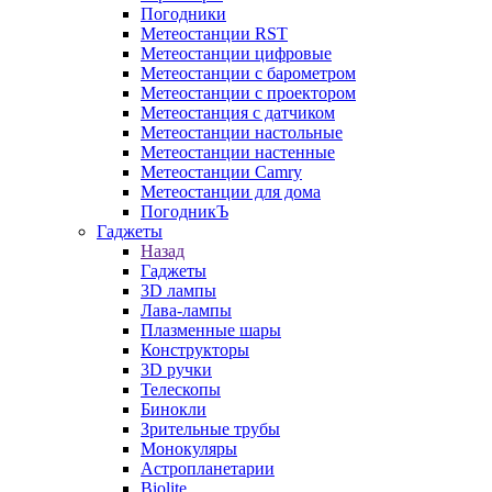
Погодники
Метеостанции RST
Метеостанции цифровые
Метеостанции с барометром
Метеостанции с проектором
Метеостанция с датчиком
Метеостанции настольные
Метеостанции настенные
Метеостанции Camry
Метеостанции для дома
ПогодникЪ
Гаджеты
Назад
Гаджеты
3D лампы
Лава-лампы
Плазменные шары
Конструкторы
3D ручки
Телескопы
Бинокли
Зрительные трубы
Монокуляры
Астропланетарии
Biolite