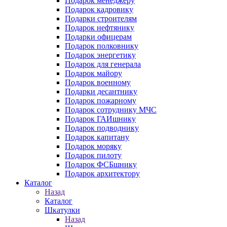
Подарок менеджеру
Подарок кадровику
Подарки строителям
Подарок нефтянику
Подарки офицерам
Подарок полковнику
Подарок энергетику
Подарок для генерала
Подарок майору
Подарок военному
Подарки десантнику
Подарок пожарному
Подарок сотруднику МЧС
Подарок ГАИшнику
Подарок подводнику
Подарок капитану
Подарок моряку
Подарок пилоту
Подарок ФСБшнику
Подарок архитектору
Каталог
Назад
Каталог
Шкатулки
Назад