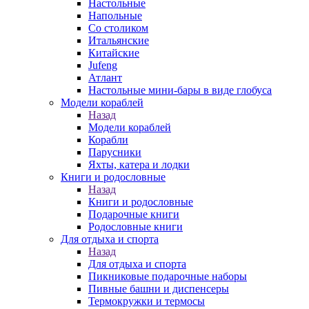
Настольные
Напольные
Со столиком
Итальянские
Китайские
Jufeng
Атлант
Настольные мини-бары в виде глобуса
Модели кораблей
Назад
Модели кораблей
Корабли
Парусники
Яхты, катера и лодки
Книги и родословные
Назад
Книги и родословные
Подарочные книги
Родословные книги
Для отдыха и спорта
Назад
Для отдыха и спорта
Пикниковые подарочные наборы
Пивные башни и диспенсеры
Термокружки и термосы