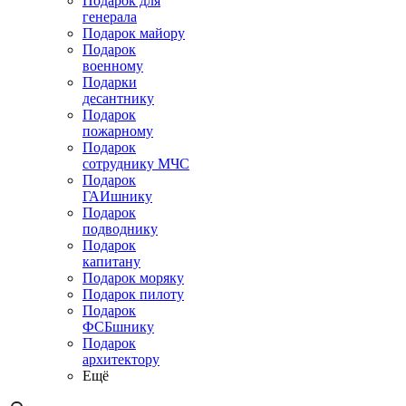
Подарок для
генерала
Подарок майору
Подарок
военному
Подарки
десантнику
Подарок
пожарному
Подарок
сотруднику МЧС
Подарок
ГАИшнику
Подарок
подводнику
Подарок
капитану
Подарок моряку
Подарок пилоту
Подарок
ФСБшнику
Подарок
архитектору
Ещё