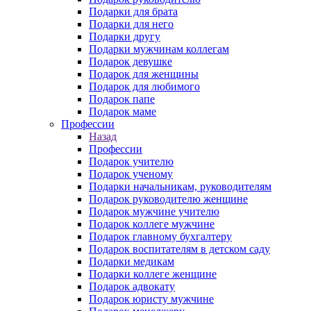
Подарки для брата
Подарки для него
Подарки другу
Подарки мужчинам коллегам
Подарок девушке
Подарок для женщины
Подарок для любимого
Подарок папе
Подарок маме
Профессии
Назад
Профессии
Подарок учителю
Подарок ученому
Подарки начальникам, руководителям
Подарок руководителю женщине
Подарок мужчине учителю
Подарок коллеге мужчине
Подарок главному бухгалтеру
Подарок воспитателям в детском саду
Подарки медикам
Подарки коллеге женщине
Подарок адвокату
Подарок юристу мужчине