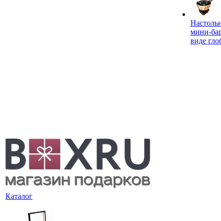
Настоль
мини-ба
виде гло
Каталог