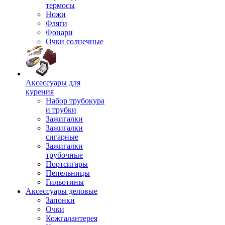
термосы
Ножи
Фляги
Фонари
Очки солнечные
Аксессуары для
курения
Набор трубокура
и трубки
Зажигалки
Зажигалки
сигарные
Зажигалки
трубочные
Портсигары
Пепельницы
Гильотины
Аксессуары деловые
Запонки
Очки
Кожгалантерея