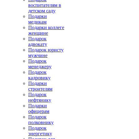
воспитателям в
детском саду
Подарки
медикам
Подарки коллеге
женщине
Подарок
адвокату
Подарок юристу
мужчине
Подарок
менеджеру
Подарок
кадровику
Подарки
строителям
Подарок
нефтянику
Подарки
офицерам
Подарок
полковнику
Подарок
энергетику