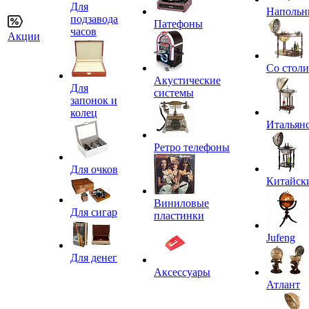
Для
Напольн
подзавода
Патефоны
часов
Акции
Со стол
Акустические
Для
системы
запонок и
колец
Итальян
Ретро телефоны
Для очков
Китайск
Виниловые
Для сигар
пластинки
Jufeng
Для денег
Аксессуары
Атлант