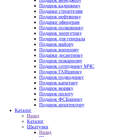
Подарок менеджеру
Подарок кадровику
Подарки строителям
Подарок нефтянику
Подарки офицерам
Подарок полковнику
Подарок энергетику
Подарок для генерала
Подарок майору
Подарок военному
Подарки десантнику
Подарок пожарному
Подарок сотруднику МЧС
Подарок ГАИшнику
Подарок подводнику
Подарок капитану
Подарок моряку
Подарок пилоту
Подарок ФСБшнику
Подарок архитектору
Каталог
Назад
Каталог
Шкатулки
Назад