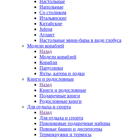
Настольные
Напольные
Со столиком
Итальянские
Китайские
Jufeng
Атлант
Настольные мини-бары в виде глобуса
Модели кораблей
Назад
Модели кораблей
Корабли
Парусники
Яхты, катера и лодки
Книги и родословные
Назад
Книги и родословные
Подарочные книги
Родословные книги
Для отдыха и спорта
Назад
Для отдыха и спорта
Пикниковые подарочные наборы
Пивные башни и диспенсеры
Термокружки и термосы