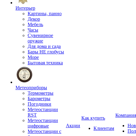
Интерьер
Картины, панно
Декор
Мебель
Часы
Сувенирное
оружие
Для дома и сада
Бары НЕ глобусы
Море
Бытовая техника
Метеоприборы
Термометры
Барометры
Погодники
Метеостанции
RST
Компани
Как купить
Метеостанции
Акции
Нов
цифровые
Клиентам
Пол
Метеостанции с