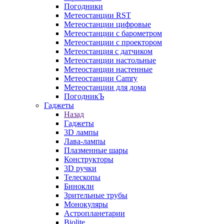
Погодники
Метеостанции RST
Метеостанции цифровые
Метеостанции с барометром
Метеостанции с проектором
Метеостанция с датчиком
Метеостанции настольные
Метеостанции настенные
Метеостанции Camry
Метеостанции для дома
ПогодникЪ
Гаджеты
Назад
Гаджеты
3D лампы
Лава-лампы
Плазменные шары
Конструкторы
3D ручки
Телескопы
Бинокли
Зрительные трубы
Монокуляры
Астропланетарии
Biolite