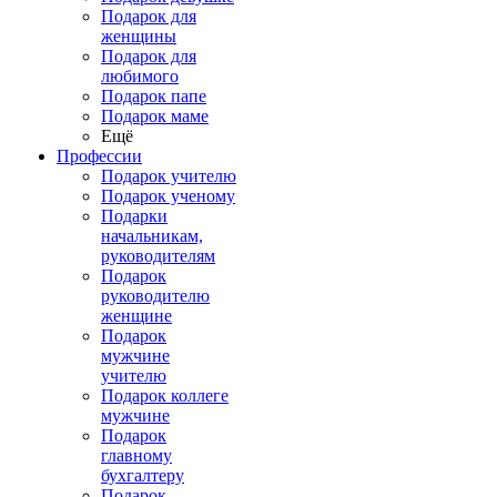
Подарок для
женщины
Подарок для
любимого
Подарок папе
Подарок маме
Ещё
Профессии
Подарок учителю
Подарок ученому
Подарки
начальникам,
руководителям
Подарок
руководителю
женщине
Подарок
мужчине
учителю
Подарок коллеге
мужчине
Подарок
главному
бухгалтеру
Подарок