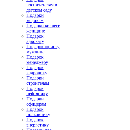
воспитателям в
детском саду
Подарки
медикам
Подарки коллеге
женщине
Подарок
адвокату
Подарок юристу
мужчине
Подарок
менеджеру
Подарок
кадровику
Подарки
строителям
Подарок
нефтянику
Подарки
офицерам
Подарок
полковнику
Подарок
энергетику