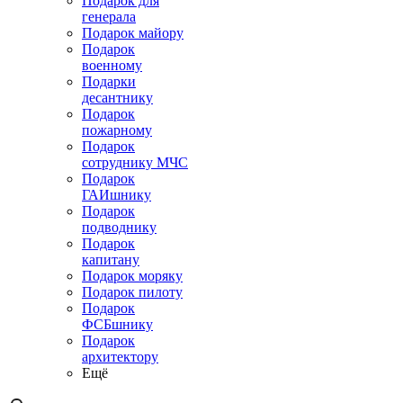
Подарок для
генерала
Подарок майору
Подарок
военному
Подарки
десантнику
Подарок
пожарному
Подарок
сотруднику МЧС
Подарок
ГАИшнику
Подарок
подводнику
Подарок
капитану
Подарок моряку
Подарок пилоту
Подарок
ФСБшнику
Подарок
архитектору
Ещё