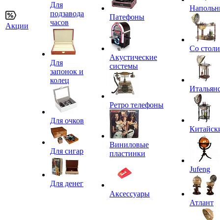
Для
Напольн
подзавода
Патефоны
часов
Акции
Со стол
Акустические
Для
системы
запонок и
колец
Итальян
Ретро телефоны
Для очков
Китайск
Виниловые
Для сигар
пластинки
Jufeng
Для денег
Аксессуары
Атлант