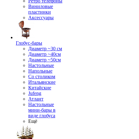
Ретро телефоны
Виниловые
пластинки
Аксессуары
Глобус-бары
Диаметр ~30 см
Диаметр ~40см
Диаметр ~50см
Настольные
Напольные
Со столиком
Итальянские
Китайские
Jufeng
Атлант
Настольные
мини-бары в
виде глобуса
Ещё