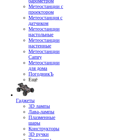
барометром
Метеостанции с
проектором
Метеостанция с
датчиком
Метеостанции
настольные
Метеостанции
настенные
Метеостанции
Camry
Метеостанции
для дома
ПогодникЪ
Ещё
Гаджеты
3D лампы
Лава-лампы
Плазменные
шары
Конструкторы
3D ручки
Телескопы