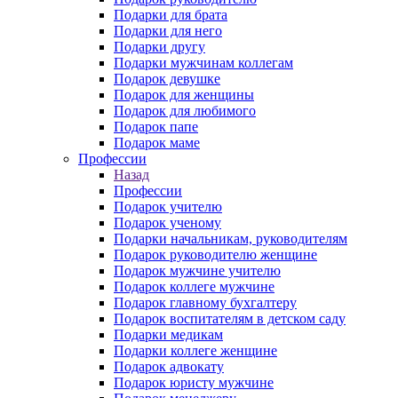
Подарки для брата
Подарки для него
Подарки другу
Подарки мужчинам коллегам
Подарок девушке
Подарок для женщины
Подарок для любимого
Подарок папе
Подарок маме
Профессии
Назад
Профессии
Подарок учителю
Подарок ученому
Подарки начальникам, руководителям
Подарок руководителю женщине
Подарок мужчине учителю
Подарок коллеге мужчине
Подарок главному бухгалтеру
Подарок воспитателям в детском саду
Подарки медикам
Подарки коллеге женщине
Подарок адвокату
Подарок юристу мужчине