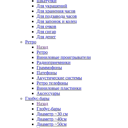
Шкатулки
Для украшений
Для хранения часов
Для подзавода часов
Для запонок и колец
Для очков
Для сигар
Для денег
Ретро
Назад
Ретро
Виниловые проигрыватели
Радиоприемники
Граммофоны
Патефоны
Акустические системы
Ретро телефоны
Виниловые пластинки
Аксессуары
Глобус-бары
Назад
Глобус-бары
Диаметр ~30 см
Диаметр ~40см
Диаметр ~50см