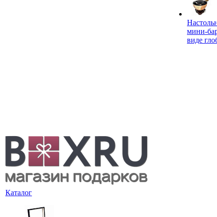
Настоль
мини-ба
виде гло
Каталог