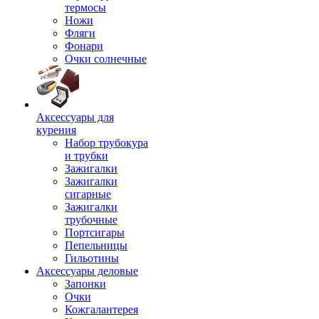
термосы
Ножи
Фляги
Фонари
Очки солнечные
Аксессуары для
курения
Набор трубокура
и трубки
Зажигалки
Зажигалки
сигарные
Зажигалки
трубочные
Портсигары
Пепельницы
Гильотины
Аксессуары деловые
Запонки
Очки
Кожгалантерея