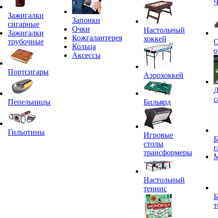
Ч
Зажигалки
Запонки
сигарные
Очки
Настольный
Зажигалки
Кожгалантерея
хоккей
трубочные
С
Кольца
о
Аксессы
Портсигары
Аэрохоккей
Д
с
Пепельницы
Бильярд
Гильотины
Игровые
Б
столы
г
трансформеры
Настольный
теннис
Б
т