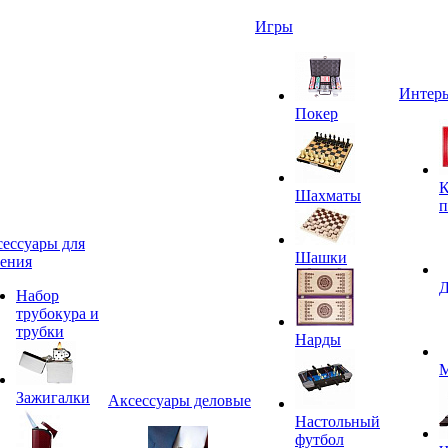
Игры
Интерь
Покер
К
Шахматы
п
ессуары для
Шашки
ения
Д
Набор
трубокура и
трубки
Нарды
М
Зажигалки
Аксессуары деловые
Настольный
футбол