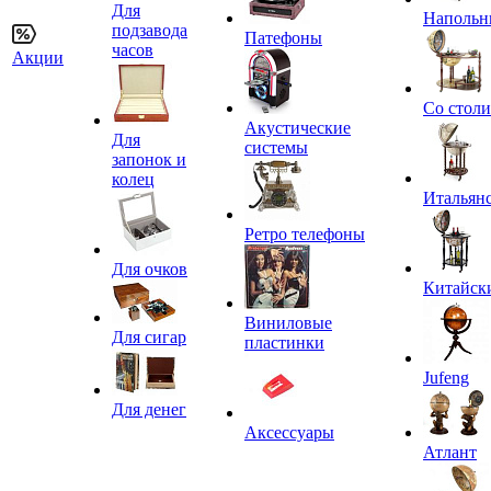
Для
Напольн
подзавода
Патефоны
часов
Акции
Со стол
Акустические
Для
системы
запонок и
колец
Итальян
Ретро телефоны
Для очков
Китайск
Виниловые
Для сигар
пластинки
Jufeng
Для денег
Аксессуары
Атлант