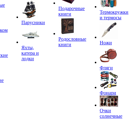
ые
Подарочные
Термокружки
книги
и термосы
Парусники
иком
Родословные
Ножи
книги
Яхты,
катера и
ские
лодки
Фляги
ие
Фонари
Очки
солнечные