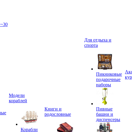
 ~30
Для отдыха и
спорта
Акс
Пикниковые
кур
подарочные
наборы
Модели
кораблей
Книги и
Пивные
ные
родословные
башни и
диспенсеры
Корабли