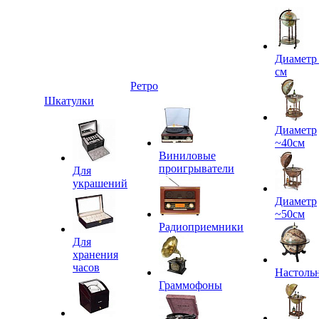
Диаметр
см
Ретро
Шкатулки
Диаметр
~40см
Виниловые
проигрыватели
Для
украшений
Диаметр
~50см
Радиоприемники
Для
хранения
часов
Настоль
Граммофоны