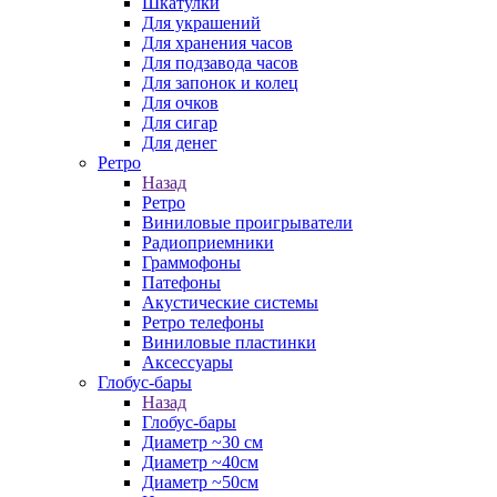
Шкатулки
Для украшений
Для хранения часов
Для подзавода часов
Для запонок и колец
Для очков
Для сигар
Для денег
Ретро
Назад
Ретро
Виниловые проигрыватели
Радиоприемники
Граммофоны
Патефоны
Акустические системы
Ретро телефоны
Виниловые пластинки
Аксессуары
Глобус-бары
Назад
Глобус-бары
Диаметр ~30 см
Диаметр ~40см
Диаметр ~50см