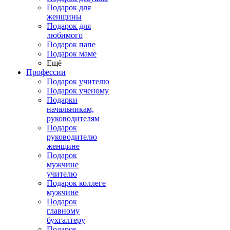
Подарок для
женщины
Подарок для
любимого
Подарок папе
Подарок маме
Ещё
Профессии
Подарок учителю
Подарок ученому
Подарки
начальникам,
руководителям
Подарок
руководителю
женщине
Подарок
мужчине
учителю
Подарок коллеге
мужчине
Подарок
главному
бухгалтеру
Подарок