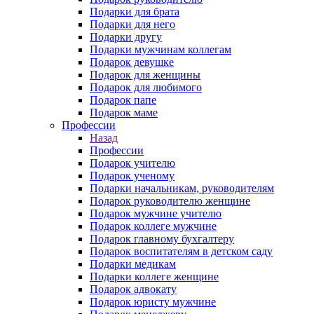
Подарки для брата
Подарки для него
Подарки другу
Подарки мужчинам коллегам
Подарок девушке
Подарок для женщины
Подарок для любимого
Подарок папе
Подарок маме
Профессии
Назад
Профессии
Подарок учителю
Подарок ученому
Подарки начальникам, руководителям
Подарок руководителю женщине
Подарок мужчине учителю
Подарок коллеге мужчине
Подарок главному бухгалтеру
Подарок воспитателям в детском саду
Подарки медикам
Подарки коллеге женщине
Подарок адвокату
Подарок юристу мужчине