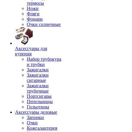
термосы
Ножи
Фляги
Фонари
Очки солнечные
Аксессуары для
курения
Набор трубокура
и трубки
Зажигалки
Зажигалки
сигарные
Зажигалки
трубочные
Портсигары
Пепельницы
Гильотины
Аксессуары деловые
Запонки
Очки
Кожгалантерея