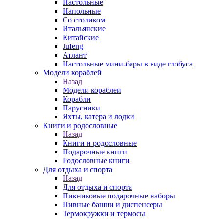
Настольные
Напольные
Со столиком
Итальянские
Китайские
Jufeng
Атлант
Настольные мини-бары в виде глобуса
Модели кораблей
Назад
Модели кораблей
Корабли
Парусники
Яхты, катера и лодки
Книги и родословные
Назад
Книги и родословные
Подарочные книги
Родословные книги
Для отдыха и спорта
Назад
Для отдыха и спорта
Пикниковые подарочные наборы
Пивные башни и диспенсеры
Термокружки и термосы