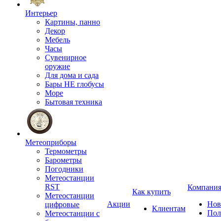
Интерьер
Картины, панно
Декор
Мебель
Часы
Сувенирное
оружие
Для дома и сада
Бары НЕ глобусы
Море
Бытовая техника
Метеоприборы
Термометры
Барометры
Погодники
Метеостанции
RST
Компани
Как купить
Метеостанции
Акции
Нов
цифровые
Клиентам
Пол
Метеостанции с