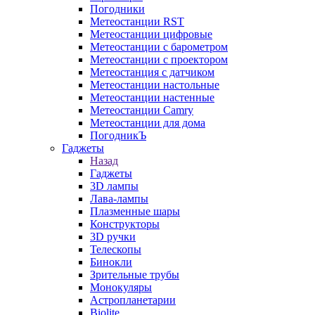
Погодники
Метеостанции RST
Метеостанции цифровые
Метеостанции с барометром
Метеостанции с проектором
Метеостанция с датчиком
Метеостанции настольные
Метеостанции настенные
Метеостанции Camry
Метеостанции для дома
ПогодникЪ
Гаджеты
Назад
Гаджеты
3D лампы
Лава-лампы
Плазменные шары
Конструкторы
3D ручки
Телескопы
Бинокли
Зрительные трубы
Монокуляры
Астропланетарии
Biolite