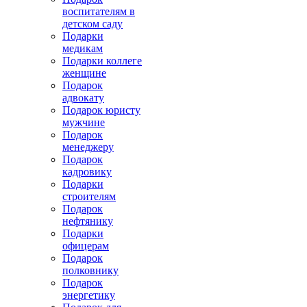
воспитателям в
детском саду
Подарки
медикам
Подарки коллеге
женщине
Подарок
адвокату
Подарок юристу
мужчине
Подарок
менеджеру
Подарок
кадровику
Подарки
строителям
Подарок
нефтянику
Подарки
офицерам
Подарок
полковнику
Подарок
энергетику