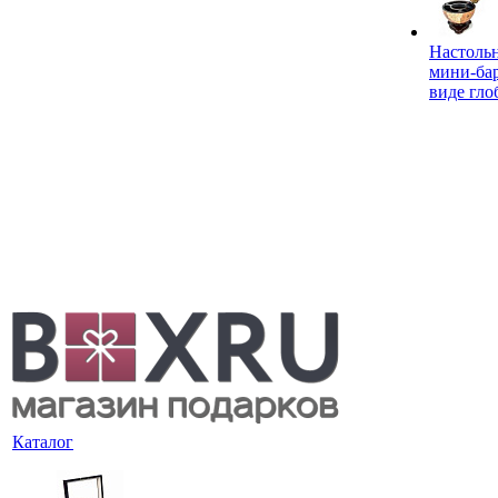
Настоль
мини-ба
виде гло
Каталог