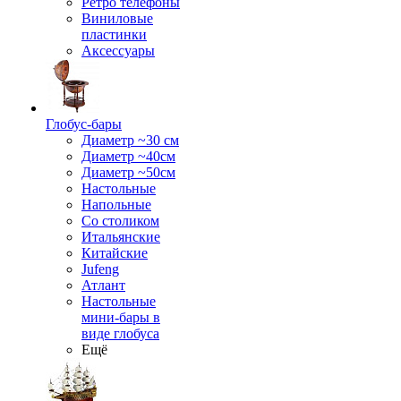
Ретро телефоны
Виниловые
пластинки
Аксессуары
Глобус-бары
Диаметр ~30 см
Диаметр ~40см
Диаметр ~50см
Настольные
Напольные
Со столиком
Итальянские
Китайские
Jufeng
Атлант
Настольные
мини-бары в
виде глобуса
Ещё