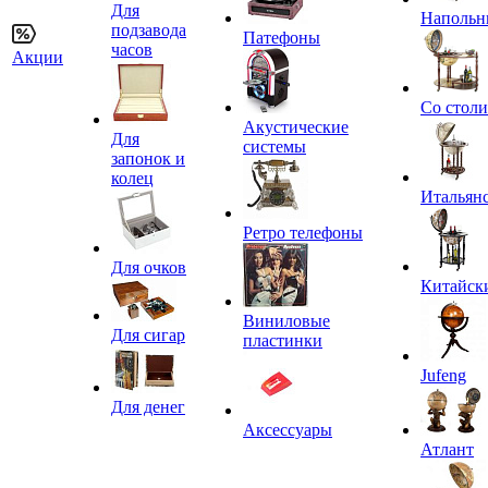
Для
Напольн
подзавода
Патефоны
часов
Акции
Со стол
Акустические
Для
системы
запонок и
колец
Итальян
Ретро телефоны
Для очков
Китайск
Виниловые
Для сигар
пластинки
Jufeng
Для денег
Аксессуары
Атлант