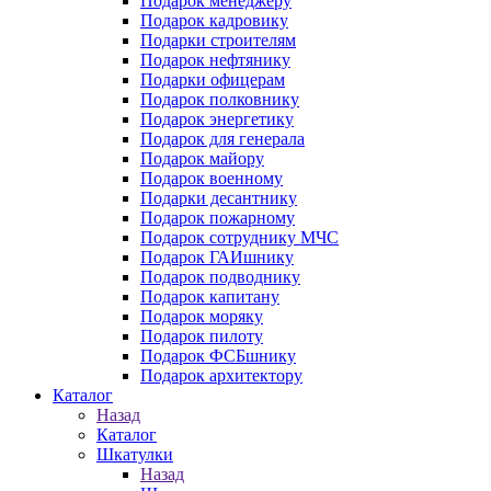
Подарок менеджеру
Подарок кадровику
Подарки строителям
Подарок нефтянику
Подарки офицерам
Подарок полковнику
Подарок энергетику
Подарок для генерала
Подарок майору
Подарок военному
Подарки десантнику
Подарок пожарному
Подарок сотруднику МЧС
Подарок ГАИшнику
Подарок подводнику
Подарок капитану
Подарок моряку
Подарок пилоту
Подарок ФСБшнику
Подарок архитектору
Каталог
Назад
Каталог
Шкатулки
Назад