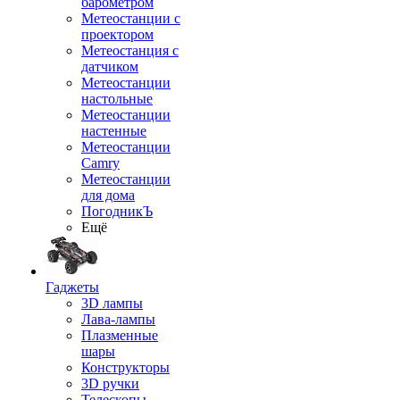
барометром
Метеостанции с
проектором
Метеостанция с
датчиком
Метеостанции
настольные
Метеостанции
настенные
Метеостанции
Camry
Метеостанции
для дома
ПогодникЪ
Ещё
Гаджеты
3D лампы
Лава-лампы
Плазменные
шары
Конструкторы
3D ручки
Телескопы