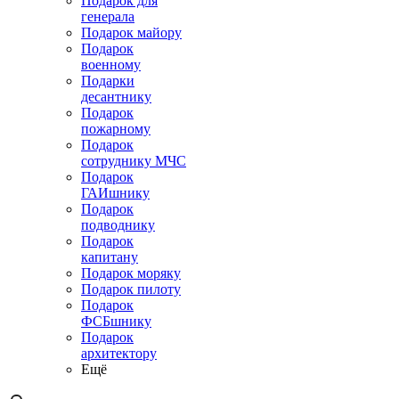
Подарок для
генерала
Подарок майору
Подарок
военному
Подарки
десантнику
Подарок
пожарному
Подарок
сотруднику МЧС
Подарок
ГАИшнику
Подарок
подводнику
Подарок
капитану
Подарок моряку
Подарок пилоту
Подарок
ФСБшнику
Подарок
архитектору
Ещё