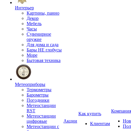
Интерьер
Картины, панно
Декор
Мебель
Часы
Сувенирное
оружие
Для дома и сада
Бары НЕ глобусы
Море
Бытовая техника
Метеоприборы
Термометры
Барометры
Погодники
Метеостанции
RST
Компани
Как купить
Метеостанции
Акции
Нов
цифровые
Клиентам
Пол
Метеостанции с