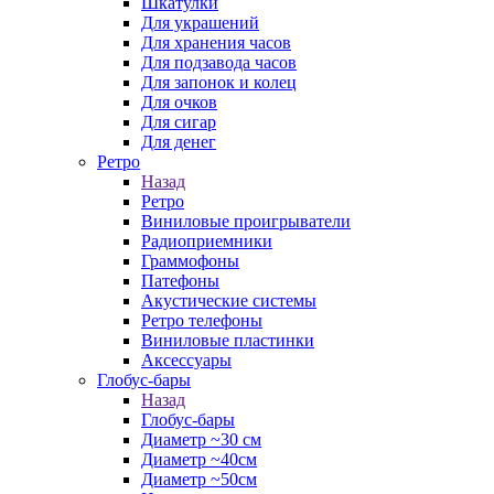
Шкатулки
Для украшений
Для хранения часов
Для подзавода часов
Для запонок и колец
Для очков
Для сигар
Для денег
Ретро
Назад
Ретро
Виниловые проигрыватели
Радиоприемники
Граммофоны
Патефоны
Акустические системы
Ретро телефоны
Виниловые пластинки
Аксессуары
Глобус-бары
Назад
Глобус-бары
Диаметр ~30 см
Диаметр ~40см
Диаметр ~50см