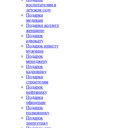
воспитателям в
детском саду
Подарки
медикам
Подарки коллеге
женщине
Подарок
адвокату
Подарок юристу
мужчине
Подарок
менеджеру
Подарок
кадровику
Подарки
строителям
Подарок
нефтянику
Подарки
офицерам
Подарок
полковнику
Подарок
энергетику