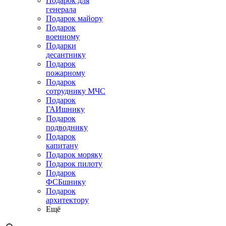
Подарок для
генерала
Подарок майору
Подарок
военному
Подарки
десантнику
Подарок
пожарному
Подарок
сотруднику МЧС
Подарок
ГАИшнику
Подарок
подводнику
Подарок
капитану
Подарок моряку
Подарок пилоту
Подарок
ФСБшнику
Подарок
архитектору
Ещё