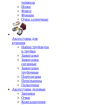
термосы
Ножи
Фляги
Фонари
Очки солнечные
Аксессуары для
курения
Набор трубокура
и трубки
Зажигалки
Зажигалки
сигарные
Зажигалки
трубочные
Портсигары
Пепельницы
Гильотины
Аксессуары деловые
Запонки
Очки
Кожгалантерея