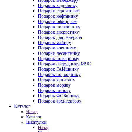
Подарок менеджеру
Подарок кадровику
Подарки строителям
Подарок нефтянику
Подарки офицерам
Подарок полковнику
Подарок энергетику
Подарок для генерала
Подарок майору
Подарок военному
Подарки десантнику
Подарок пожарному
Подарок сотруднику МЧС
Подарок ГАИшнику
Подарок подводнику
Подарок капитану
Подарок моряку
Подарок пилоту
Подарок ФСБшнику
Подарок архитектору
Каталог
Назад
Каталог
Шкатулки
Назад