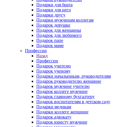
Подарки для брата
Подарки для него
Подарки другу
Подарки мужчинам коллегам
Подарок девушке
Подарок для женщины
Подарок для любимого
Подарок папе
Подарок маме
Профессии
Назад
Профессии
Подарок учителю
Подарок ученому
Подарки начальникам, руководителям
Подарок руководителю женщине
Подарок мужчине учителю
Подарок коллеге мужчине
Подарок главному бухгалтеру
Подарок воспитателям в детском саду
Подарки медикам
Подарки коллеге женщине
Подарок адвокату
Подарок юристу мужчине