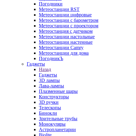
Погодники
Метеостанции RST
Метеостанции цифровые
Метеостанции с барометром
Метеостанции с проектором
Метеостанция с датчиком
Метеостанции настольные
Метеостанции настенные
Метеостанции Camry
Метеостанции для дома
ПогодникЪ
Гаджеты
Назад
Гаджеты
3D лампы
Лава-лампы
Плазменные шары
Конструкторы
3D ручки
Телескопы
Бинокли
Зрительные трубы
Монокуляры
Астропланетарии
Biolite