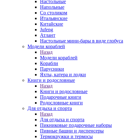
Настольные
Напольные
Со столиком
Итальянские
Китайские
Jufeng
Атлант
Настольные мини-бары в виде глобуса
Модели кораблей
Назад
Модели кораблей
Корабли
Парусники
Яхты, катера и лодки
Книги и родословные
Назад
Книги и родословные
Подарочные книги
Родословные книги
Для отдыха и спорта
Назад
Для отдыха и спорта
Пикниковые подарочные наборы
Пивные башни и диспенсеры
Термокружки и термосы