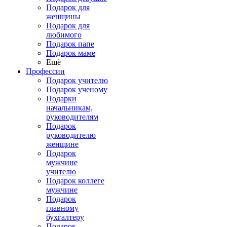
Подарок для
женщины
Подарок для
любимого
Подарок папе
Подарок маме
Ещё
Профессии
Подарок учителю
Подарок ученому
Подарки
начальникам,
руководителям
Подарок
руководителю
женщине
Подарок
мужчине
учителю
Подарок коллеге
мужчине
Подарок
главному
бухгалтеру
Подарок