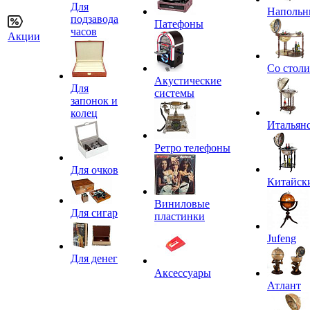
Для
Напольн
подзавода
Патефоны
часов
Акции
Со стол
Акустические
Для
системы
запонок и
колец
Итальян
Ретро телефоны
Для очков
Китайск
Виниловые
Для сигар
пластинки
Jufeng
Для денег
Аксессуары
Атлант