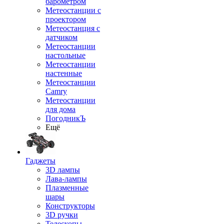
барометром
Метеостанции с
проектором
Метеостанция с
датчиком
Метеостанции
настольные
Метеостанции
настенные
Метеостанции
Camry
Метеостанции
для дома
ПогодникЪ
Ещё
Гаджеты
3D лампы
Лава-лампы
Плазменные
шары
Конструкторы
3D ручки
Телескопы