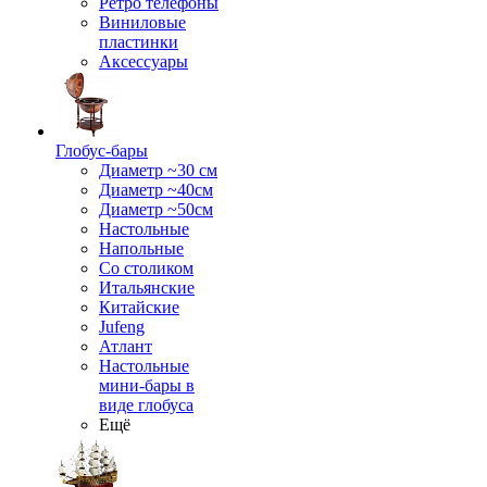
Ретро телефоны
Виниловые
пластинки
Аксессуары
Глобус-бары
Диаметр ~30 см
Диаметр ~40см
Диаметр ~50см
Настольные
Напольные
Со столиком
Итальянские
Китайские
Jufeng
Атлант
Настольные
мини-бары в
виде глобуса
Ещё