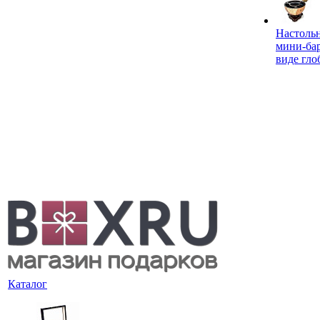
Настоль
мини-ба
виде гло
Каталог