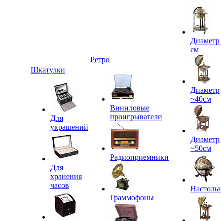
Диаметр
см
Ретро
Шкатулки
Диаметр
~40см
Виниловые
проигрыватели
Для
украшений
Диаметр
~50см
Радиоприемники
Для
хранения
часов
Настоль
Граммофоны