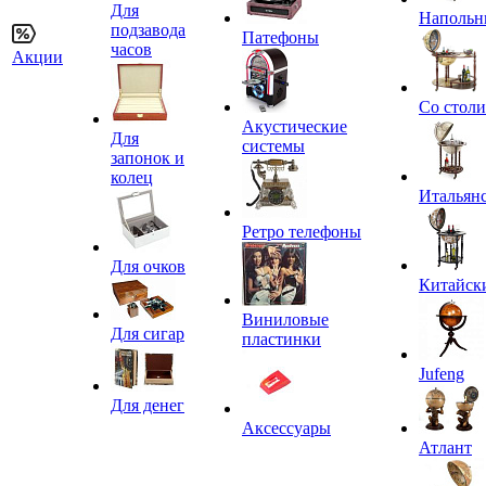
Для
Напольн
подзавода
Патефоны
часов
Акции
Со стол
Акустические
Для
системы
запонок и
колец
Итальян
Ретро телефоны
Для очков
Китайск
Виниловые
Для сигар
пластинки
Jufeng
Для денег
Аксессуары
Атлант