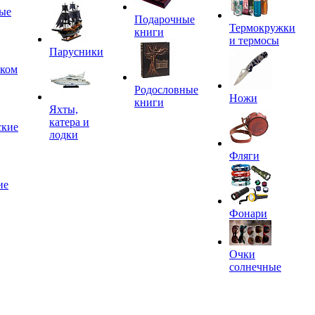
ые
Подарочные
Термокружки
книги
и термосы
Парусники
иком
Родословные
Ножи
книги
Яхты,
катера и
ские
лодки
Фляги
ие
Фонари
Очки
солнечные