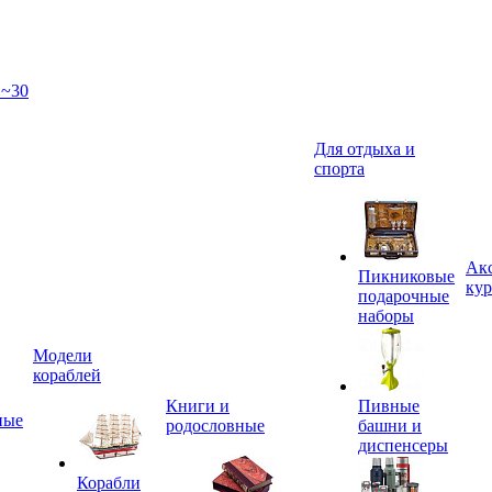
 ~30
Для отдыха и
спорта
Акс
Пикниковые
кур
подарочные
наборы
Модели
кораблей
Книги и
Пивные
ные
родословные
башни и
диспенсеры
Корабли