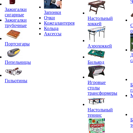
Ч
Зажигалки
Запонки
сигарные
Очки
Настольный
Зажигалки
Кожгалантерея
хоккей
трубочные
С
Кольца
о
Аксессы
Портсигары
Аэрохоккей
Д
с
Пепельницы
Бильярд
Гильотины
Игровые
Б
столы
г
трансформеры
Настольный
теннис
Б
т