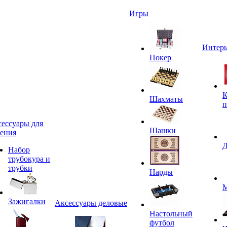
Игры
Интерь
Покер
К
Шахматы
п
ессуары для
Шашки
ения
Д
Набор
трубокура и
трубки
Нарды
М
Зажигалки
Аксессуары деловые
Настольный
футбол