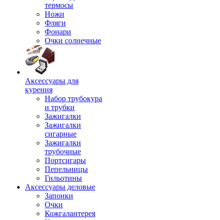
термосы
Ножи
Фляги
Фонари
Очки солнечные
Аксессуары для
курения
Набор трубокура
и трубки
Зажигалки
Зажигалки
сигарные
Зажигалки
трубочные
Портсигары
Пепельницы
Гильотины
Аксессуары деловые
Запонки
Очки
Кожгалантерея