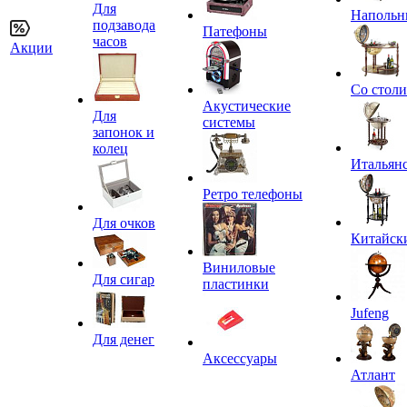
Для
Напольн
подзавода
Патефоны
часов
Акции
Со стол
Акустические
Для
системы
запонок и
колец
Итальян
Ретро телефоны
Для очков
Китайск
Виниловые
Для сигар
пластинки
Jufeng
Для денег
Аксессуары
Атлант