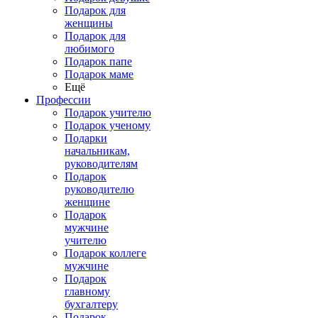
Подарок для
женщины
Подарок для
любимого
Подарок папе
Подарок маме
Ещё
Профессии
Подарок учителю
Подарок ученому
Подарки
начальникам,
руководителям
Подарок
руководителю
женщине
Подарок
мужчине
учителю
Подарок коллеге
мужчине
Подарок
главному
бухгалтеру
Подарок