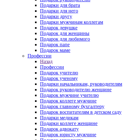
Подарки для брата
Подарки для него
Подарки другу
Подарки мужчинам коллегам
Подарок девушке
Подарок для женщины
Подарок для любимого
Подарок папе
Подарок маме
Профессии
Назад
Профессии
Подарок учителю
Подарок ученому
Подарки начальникам, руководителям
Подарок руководителю женщине
Подарок мужчине учителю
Подарок коллеге мужчине
Подарок главному бухгалтеру
Подарок воспитателям в детском саду
Подарки медикам
Подарки коллеге женщине
Подарок адвокату
Подарок юристу мужчине