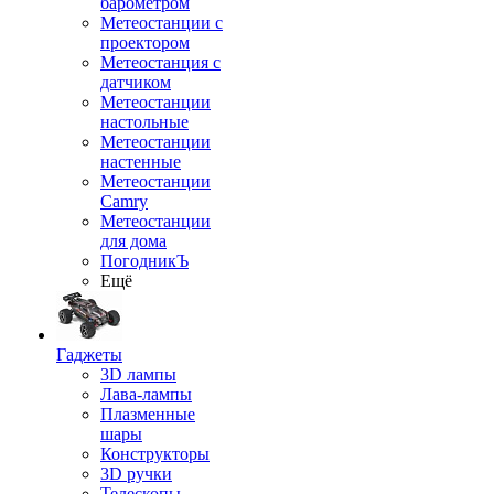
барометром
Метеостанции с
проектором
Метеостанция с
датчиком
Метеостанции
настольные
Метеостанции
настенные
Метеостанции
Camry
Метеостанции
для дома
ПогодникЪ
Ещё
Гаджеты
3D лампы
Лава-лампы
Плазменные
шары
Конструкторы
3D ручки
Телескопы