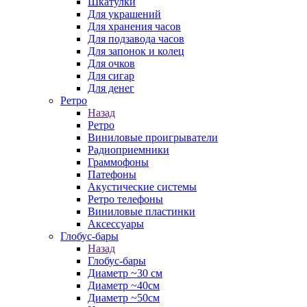
Шкатулки
Для украшений
Для хранения часов
Для подзавода часов
Для запонок и колец
Для очков
Для сигар
Для денег
Ретро
Назад
Ретро
Виниловые проигрыватели
Радиоприемники
Граммофоны
Патефоны
Акустические системы
Ретро телефоны
Виниловые пластинки
Аксессуары
Глобус-бары
Назад
Глобус-бары
Диаметр ~30 см
Диаметр ~40см
Диаметр ~50см