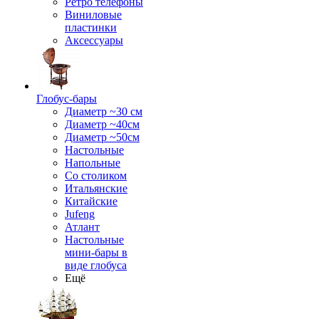
Ретро телефоны
Виниловые
пластинки
Аксессуары
Глобус-бары
Диаметр ~30 см
Диаметр ~40см
Диаметр ~50см
Настольные
Напольные
Со столиком
Итальянские
Китайские
Jufeng
Атлант
Настольные
мини-бары в
виде глобуса
Ещё