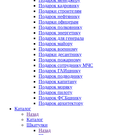
Подарок менеджеру
Подарок кадровику
Подарки строителям
Подарок нефтянику
Подарки офицерам
Подарок полковнику
Подарок энергетику
Подарок для генерала
Подарок майору
Подарок военному
Подарки десантнику
Подарок пожарному
Подарок сотруднику МЧС
Подарок ГАИшнику
Подарок подводнику
Подарок капитану
Подарок моряку
Подарок пилоту
Подарок ФСБшнику
Подарок архитектору
Каталог
Назад
Каталог
Шкатулки
Назад