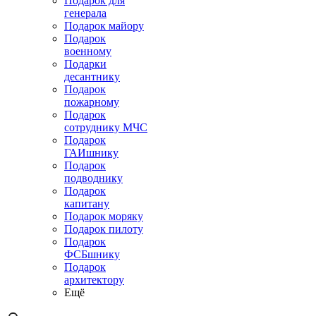
Подарок для
генерала
Подарок майору
Подарок
военному
Подарки
десантнику
Подарок
пожарному
Подарок
сотруднику МЧС
Подарок
ГАИшнику
Подарок
подводнику
Подарок
капитану
Подарок моряку
Подарок пилоту
Подарок
ФСБшнику
Подарок
архитектору
Ещё