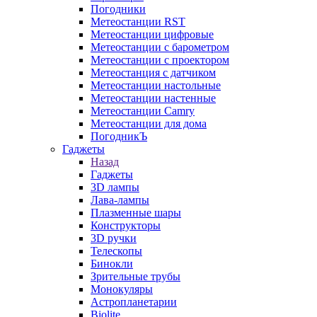
Погодники
Метеостанции RST
Метеостанции цифровые
Метеостанции с барометром
Метеостанции с проектором
Метеостанция с датчиком
Метеостанции настольные
Метеостанции настенные
Метеостанции Camry
Метеостанции для дома
ПогодникЪ
Гаджеты
Назад
Гаджеты
3D лампы
Лава-лампы
Плазменные шары
Конструкторы
3D ручки
Телескопы
Бинокли
Зрительные трубы
Монокуляры
Астропланетарии
Biolite