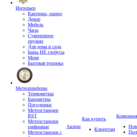
Интерьер
Картины, панно
Декор
Мебель
Часы
Сувенирное
оружие
Для дома и сада
Бары НЕ глобусы
Море
Бытовая техника
Метеоприборы
Термометры
Барометры
Погодники
Метеостанции
RST
Компани
Как купить
Метеостанции
Акции
Нов
цифровые
Клиентам
Пол
Метеостанции с