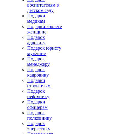
воспитателям в
детском саду
Подарки
медикам
Подарки коллеге
женщине
Подарок
адвокату
Подарок юристу
мужчине
Подарок
менеджеру
Подарок
кадровику
Подарки
строителям
Подарок
нефтянику
Подарки
офицерам
Подарок
полковнику
Подарок
энергетику