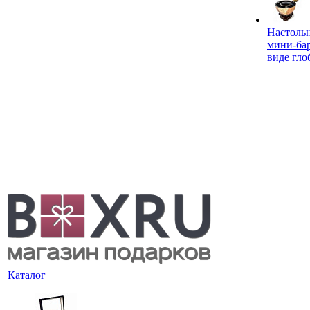
Настоль
мини-ба
виде гло
Каталог