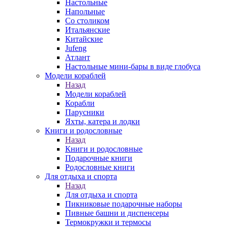
Настольные
Напольные
Со столиком
Итальянские
Китайские
Jufeng
Атлант
Настольные мини-бары в виде глобуса
Модели кораблей
Назад
Модели кораблей
Корабли
Парусники
Яхты, катера и лодки
Книги и родословные
Назад
Книги и родословные
Подарочные книги
Родословные книги
Для отдыха и спорта
Назад
Для отдыха и спорта
Пикниковые подарочные наборы
Пивные башни и диспенсеры
Термокружки и термосы