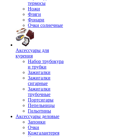
термосы
Ножи
Фляги
Фонари
Очки солнечные
Аксессуары для
курения
Набор трубокура
и трубки
Зажигалки
Зажигалки
сигарные
Зажигалки
трубочные
Портсигары
Пепельницы
Гильотины
Аксессуары деловые
Запонки
Очки
Кожгалантерея