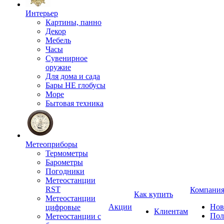
Интерьер
Картины, панно
Декор
Мебель
Часы
Сувенирное
оружие
Для дома и сада
Бары НЕ глобусы
Море
Бытовая техника
Метеоприборы
Термометры
Барометры
Погодники
Метеостанции
RST
Компани
Как купить
Метеостанции
Акции
Нов
цифровые
Клиентам
Пол
Метеостанции с