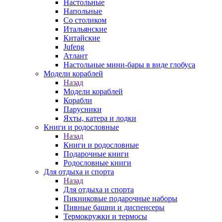
Настольные
Напольные
Со столиком
Итальянские
Китайские
Jufeng
Атлант
Настольные мини-бары в виде глобуса
Модели кораблей
Назад
Модели кораблей
Корабли
Парусники
Яхты, катера и лодки
Книги и родословные
Назад
Книги и родословные
Подарочные книги
Родословные книги
Для отдыха и спорта
Назад
Для отдыха и спорта
Пикниковые подарочные наборы
Пивные башни и диспенсеры
Термокружки и термосы