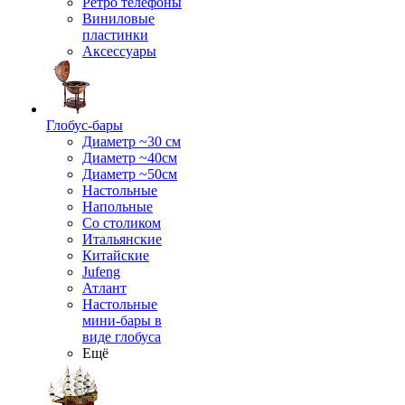
Ретро телефоны
Виниловые
пластинки
Аксессуары
Глобус-бары
Диаметр ~30 см
Диаметр ~40см
Диаметр ~50см
Настольные
Напольные
Со столиком
Итальянские
Китайские
Jufeng
Атлант
Настольные
мини-бары в
виде глобуса
Ещё