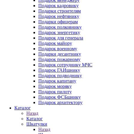
Подарок менеджеру
Подарок кадровику
Подарки строителям
Подарок нефтянику
Подарки офицерам
Подарок полковнику
Подарок энергетику
Подарок для генерала
Подарок майору
Подарок военному
Подарки десантнику
Подарок пожарному
Подарок сотруднику МЧС
Подарок ГАИшнику
Подарок подводнику
Подарок капитану
Подарок моряку
Подарок пилоту
Подарок ФСБшнику
Подарок архитектору
Каталог
Назад
Каталог
Шкатулки
Назад