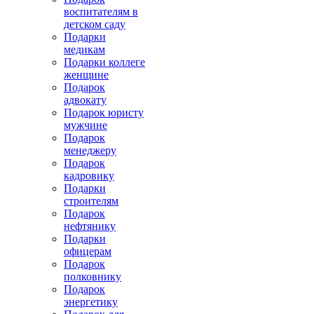
воспитателям в
детском саду
Подарки
медикам
Подарки коллеге
женщине
Подарок
адвокату
Подарок юристу
мужчине
Подарок
менеджеру
Подарок
кадровику
Подарки
строителям
Подарок
нефтянику
Подарки
офицерам
Подарок
полковнику
Подарок
энергетику