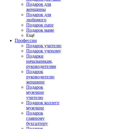
Подарок для
женщины
Подарок для
любимого
Подарок папе
Подарок маме
Ещё
Профессии
Подарок учителю
Подарок ученому
Подарки
начальникам,
руководителям
Подарок
руководителю
женщине
Подарок
мужчине
учителю
Подарок коллеге
мужчине
Подарок
главному
бухгалтеру
Подарок