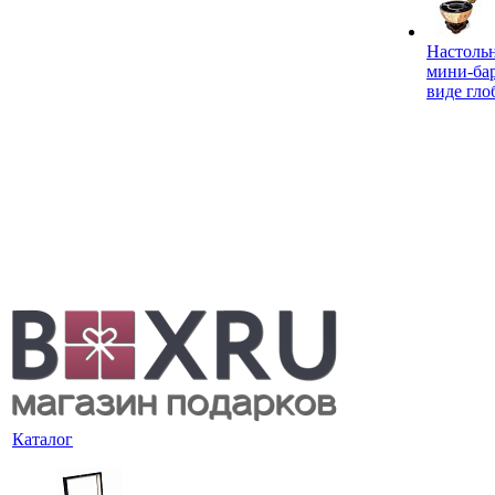
Настоль
мини-ба
виде гло
Каталог