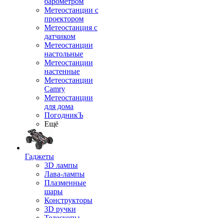
барометром
Метеостанции с
проектором
Метеостанция с
датчиком
Метеостанции
настольные
Метеостанции
настенные
Метеостанции
Camry
Метеостанции
для дома
ПогодникЪ
Ещё
Гаджеты
3D лампы
Лава-лампы
Плазменные
шары
Конструкторы
3D ручки
Телескопы