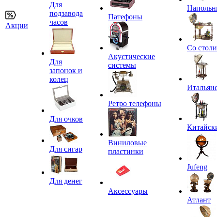
Для
Напольн
подзавода
Патефоны
часов
Акции
Со стол
Акустические
Для
системы
запонок и
колец
Итальян
Ретро телефоны
Для очков
Китайск
Виниловые
Для сигар
пластинки
Jufeng
Для денег
Аксессуары
Атлант