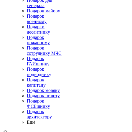
Подарок для
генерала
Подарок майору
Подарок
военному
Подарки
десантнику
Подарок
пожарному
Подарок
сотруднику МЧС
Подарок
ГАИшнику
Подарок
подводнику
Подарок
капитану
Подарок моряку
Подарок пилоту
Подарок
ФСБшнику
Подарок
архитектору
Ещё