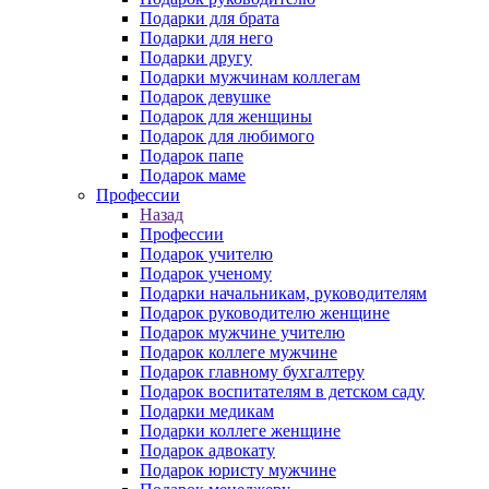
Подарки для брата
Подарки для него
Подарки другу
Подарки мужчинам коллегам
Подарок девушке
Подарок для женщины
Подарок для любимого
Подарок папе
Подарок маме
Профессии
Назад
Профессии
Подарок учителю
Подарок ученому
Подарки начальникам, руководителям
Подарок руководителю женщине
Подарок мужчине учителю
Подарок коллеге мужчине
Подарок главному бухгалтеру
Подарок воспитателям в детском саду
Подарки медикам
Подарки коллеге женщине
Подарок адвокату
Подарок юристу мужчине