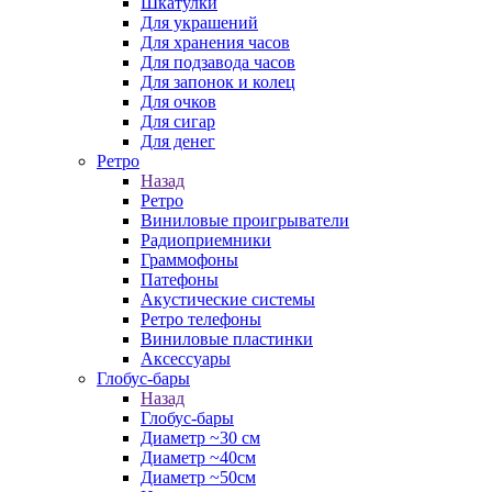
Шкатулки
Для украшений
Для хранения часов
Для подзавода часов
Для запонок и колец
Для очков
Для сигар
Для денег
Ретро
Назад
Ретро
Виниловые проигрыватели
Радиоприемники
Граммофоны
Патефоны
Акустические системы
Ретро телефоны
Виниловые пластинки
Аксессуары
Глобус-бары
Назад
Глобус-бары
Диаметр ~30 см
Диаметр ~40см
Диаметр ~50см